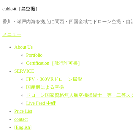
コ
cubic-tt［島空撮］
ン
香川・瀬戸内海を拠点に関西・四国全域でドローン空撮・自治
テ
ン
メニュー
ツ
About Us
へ
Portfolio
ス
Certification［飛行許可書］
キ
SERVICE
ッ
FPV・360VRドローン撮影
プ
国産機による空撮
ドローン国家資格無人航空機操縦士一等・二等ス
Live Feed 中継
Price List
contact
[English]