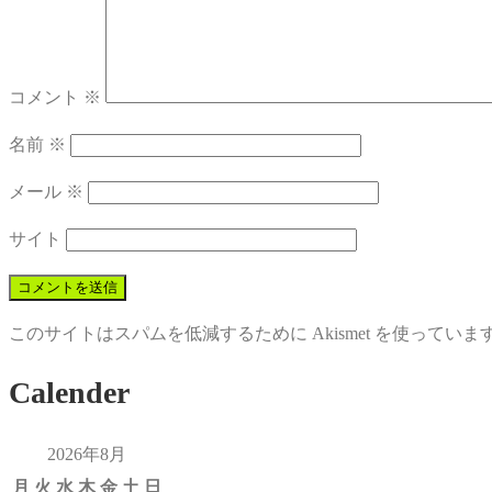
コメント
※
名前
※
メール
※
サイト
このサイトはスパムを低減するために Akismet を使っていま
Calender
2026年8月
月
火
水
木
金
土
日