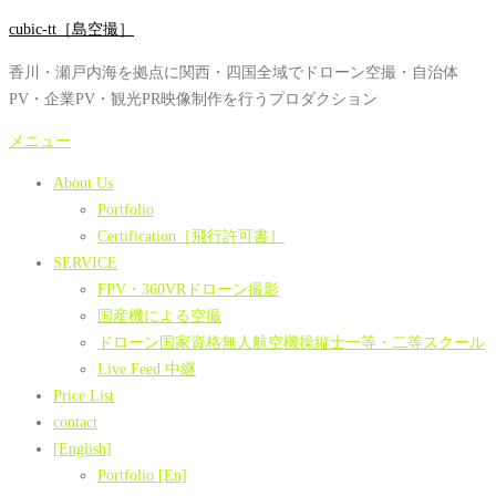
コ
cubic-tt［島空撮］
ン
香川・瀬戸内海を拠点に関西・四国全域でドローン空撮・自治体
テ
PV・企業PV・観光PR映像制作を行うプロダクション
ン
ツ
メニュー
へ
About Us
ス
Portfolio
キ
Certification［飛行許可書］
ッ
SERVICE
プ
FPV・360VRドローン撮影
国産機による空撮
ドローン国家資格無人航空機操縦士一等・二等スクール
Live Feed 中継
Price List
contact
[English]
Portfolio [En]