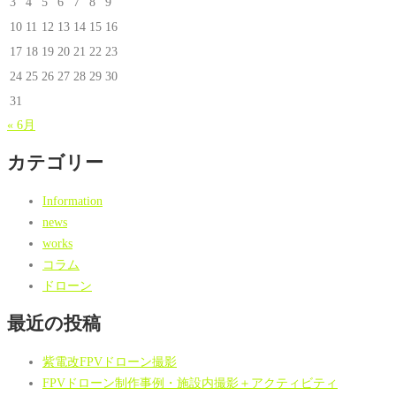
3
4
5
6
7
8
9
10
11
12
13
14
15
16
17
18
19
20
21
22
23
24
25
26
27
28
29
30
31
« 6月
カテゴリー
Information
news
works
コラム
ドローン
最近の投稿
紫電改FPVドローン撮影
FPVドローン制作事例・施設内撮影＋アクティビティ