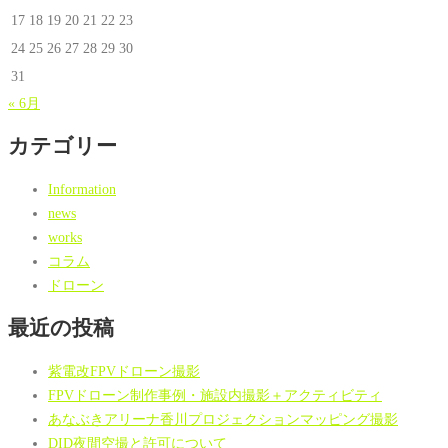
17
18
19
20
21
22
23
24
25
26
27
28
29
30
31
« 6月
カテゴリー
Information
news
works
コラム
ドローン
最近の投稿
紫電改FPVドローン撮影
FPVドローン制作事例・施設内撮影＋アクティビティ
あなぶきアリーナ香川プロジェクションマッピング撮影
DID夜間空撮と許可について