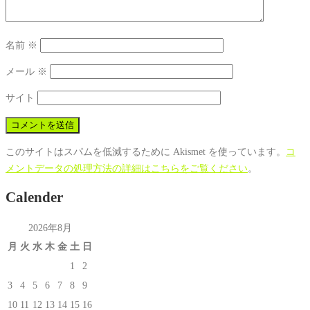
名前
※
メール
※
サイト
このサイトはスパムを低減するために Akismet を使っています。
コ
メントデータの処理方法の詳細はこちらをご覧ください
。
Calender
2026年8月
月
火
水
木
金
土
日
1
2
3
4
5
6
7
8
9
10
11
12
13
14
15
16