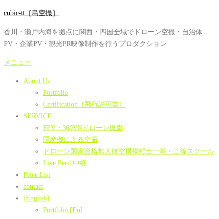
コ
cubic-tt［島空撮］
ン
香川・瀬戸内海を拠点に関西・四国全域でドローン空撮・自治体
テ
PV・企業PV・観光PR映像制作を行うプロダクション
ン
ツ
メニュー
へ
About Us
ス
Portfolio
キ
Certification［飛行許可書］
ッ
SERVICE
プ
FPV・360VRドローン撮影
国産機による空撮
ドローン国家資格無人航空機操縦士一等・二等スクール
Live Feed 中継
Price List
contact
[English]
Portfolio [En]