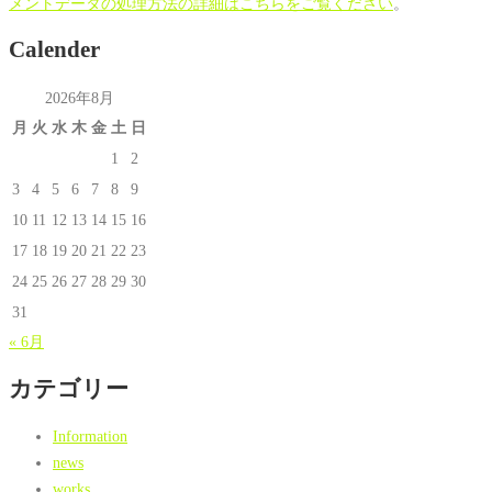
メントデータの処理方法の詳細はこちらをご覧ください
。
Calender
2026年8月
月
火
水
木
金
土
日
1
2
3
4
5
6
7
8
9
10
11
12
13
14
15
16
17
18
19
20
21
22
23
24
25
26
27
28
29
30
31
« 6月
カテゴリー
Information
news
works