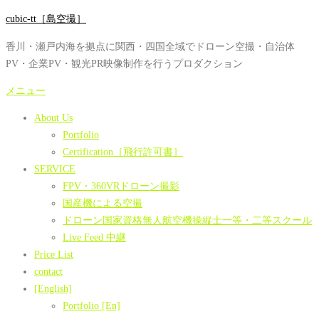
コ
cubic-tt［島空撮］
ン
香川・瀬戸内海を拠点に関西・四国全域でドローン空撮・自治体
テ
PV・企業PV・観光PR映像制作を行うプロダクション
ン
ツ
メニュー
へ
About Us
ス
Portfolio
キ
Certification［飛行許可書］
ッ
SERVICE
プ
FPV・360VRドローン撮影
国産機による空撮
ドローン国家資格無人航空機操縦士一等・二等スクール
Live Feed 中継
Price List
contact
[English]
Portfolio [En]