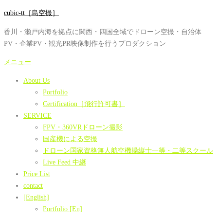
コ
cubic-tt［島空撮］
ン
香川・瀬戸内海を拠点に関西・四国全域でドローン空撮・自治体
テ
PV・企業PV・観光PR映像制作を行うプロダクション
ン
ツ
メニュー
へ
About Us
ス
Portfolio
キ
Certification［飛行許可書］
ッ
SERVICE
プ
FPV・360VRドローン撮影
国産機による空撮
ドローン国家資格無人航空機操縦士一等・二等スクール
Live Feed 中継
Price List
contact
[English]
Portfolio [En]