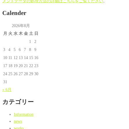
メントデータの処理方法の詳細はこちらをご覧ください
。
Calender
2026年8月
月
火
水
木
金
土
日
1
2
3
4
5
6
7
8
9
10
11
12
13
14
15
16
17
18
19
20
21
22
23
24
25
26
27
28
29
30
31
« 6月
カテゴリー
Information
news
works