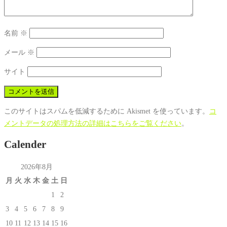
名前
※
メール
※
サイト
このサイトはスパムを低減するために Akismet を使っています。
コ
メントデータの処理方法の詳細はこちらをご覧ください
。
Calender
2026年8月
月
火
水
木
金
土
日
1
2
3
4
5
6
7
8
9
10
11
12
13
14
15
16