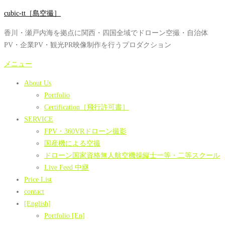
コ
cubic-tt［島空撮］
ン
香川・瀬戸内海を拠点に関西・四国全域でドローン空撮・自治体
テ
PV・企業PV・観光PR映像制作を行うプロダクション
ン
ツ
メニュー
へ
About Us
ス
Portfolio
キ
Certification［飛行許可書］
ッ
SERVICE
プ
FPV・360VRドローン撮影
国産機による空撮
ドローン国家資格無人航空機操縦士一等・二等スクール
Live Feed 中継
Price List
contact
[English]
Portfolio [En]