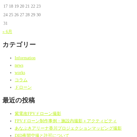
17
18
19
20
21
22
23
24
25
26
27
28
29
30
31
« 6月
カテゴリー
Information
news
works
コラム
ドローン
最近の投稿
紫電改FPVドローン撮影
FPVドローン制作事例・施設内撮影＋アクティビティ
あなぶきアリーナ香川プロジェクションマッピング撮影
DID夜間空撮と許可について