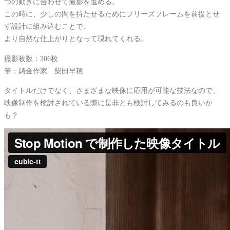
つの動きに合わせて撮影を進める。
この時に、少しの間を持たせるためにフリーズフレームを前提とせ
ず設計に組み込むことで、
より自然な仕上がりとなって現れてくれる。
撮影枚数：306枚
筆：鋳金作家 柴田早穂
タイトルだけでなく、さまざまな映像に応用が可能な技法なので、
映像制作を検討されている際に是非とも検討してみるのも良いか
も？