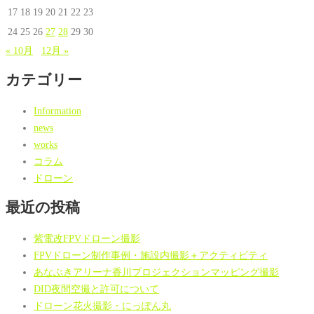
17
18
19
20
21
22
23
24
25
26
27
28
29
30
« 10月
12月 »
カテゴリー
Information
news
works
コラム
ドローン
最近の投稿
紫電改FPVドローン撮影
FPVドローン制作事例・施設内撮影＋アクティビティ
あなぶきアリーナ香川プロジェクションマッピング撮影
DID夜間空撮と許可について
ドローン花火撮影・にっぽん丸