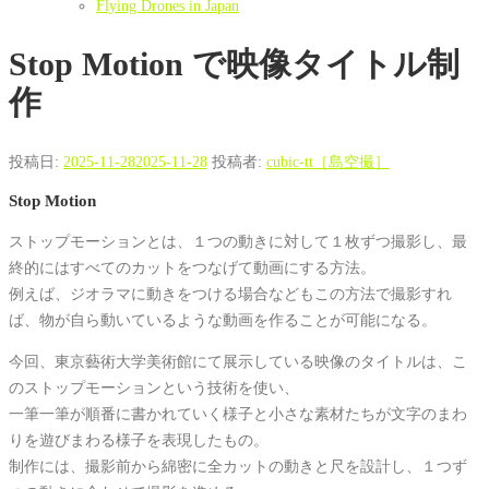
Flying Drones in Japan
Stop Motion で映像タイトル制
作
投稿日:
2025-11-28
2025-11-28
投稿者:
cubic-tt［島空撮］
Stop Motion
ストップモーションとは、１つの動きに対して１枚ずつ撮影し、最
終的にはすべてのカットをつなげて動画にする方法。
例えば、ジオラマに動きをつける場合などもこの方法で撮影すれ
ば、物が自ら動いているような動画を作ることが可能になる。
今回、東京藝術大学美術館にて展示している映像のタイトルは、こ
のストップモーションという技術を使い、
一筆一筆が順番に書かれていく様子と小さな素材たちが文字のまわ
りを遊びまわる様子を表現したもの。
制作には、撮影前から綿密に全カットの動きと尺を設計し、１つず