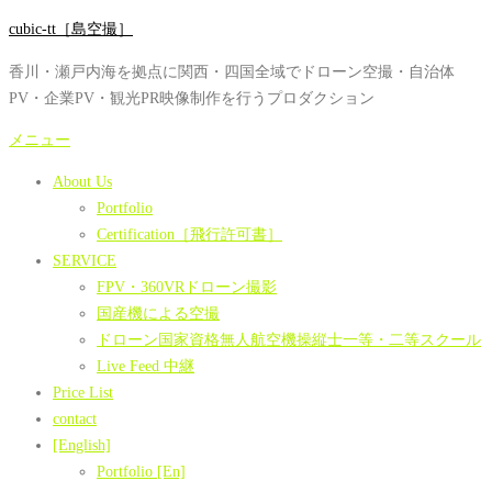
コ
cubic-tt［島空撮］
ン
香川・瀬戸内海を拠点に関西・四国全域でドローン空撮・自治体
テ
PV・企業PV・観光PR映像制作を行うプロダクション
ン
ツ
メニュー
へ
About Us
ス
Portfolio
キ
Certification［飛行許可書］
ッ
SERVICE
プ
FPV・360VRドローン撮影
国産機による空撮
ドローン国家資格無人航空機操縦士一等・二等スクール
Live Feed 中継
Price List
contact
[English]
Portfolio [En]