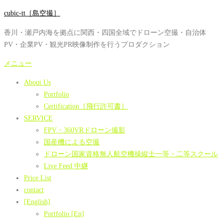
コ
cubic-tt［島空撮］
ン
香川・瀬戸内海を拠点に関西・四国全域でドローン空撮・自治体
テ
PV・企業PV・観光PR映像制作を行うプロダクション
ン
ツ
メニュー
へ
About Us
ス
Portfolio
キ
Certification［飛行許可書］
ッ
SERVICE
プ
FPV・360VRドローン撮影
国産機による空撮
ドローン国家資格無人航空機操縦士一等・二等スクール
Live Feed 中継
Price List
contact
[English]
Portfolio [En]