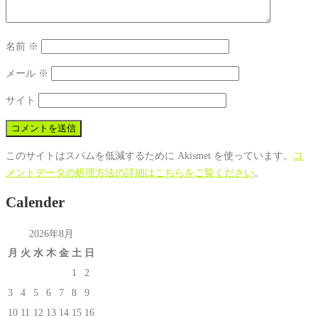
名前
※
メール
※
サイト
このサイトはスパムを低減するために Akismet を使っています。
コ
メントデータの処理方法の詳細はこちらをご覧ください
。
Calender
2026年8月
月
火
水
木
金
土
日
1
2
3
4
5
6
7
8
9
10
11
12
13
14
15
16