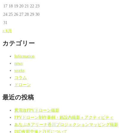
17
18
19
20
21
22
23
24
25
26
27
28
29
30
31
« 6月
カテゴリー
Information
news
works
コラム
ドローン
最近の投稿
紫電改FPVドローン撮影
FPVドローン制作事例・施設内撮影＋アクティビティ
あなぶきアリーナ香川プロジェクションマッピング撮影
DID夜間空撮と許可について