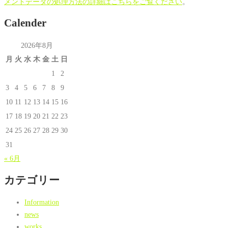
メントデータの処理方法の詳細はこちらをご覧ください
。
Calender
2026年8月
月
火
水
木
金
土
日
1
2
3
4
5
6
7
8
9
10
11
12
13
14
15
16
17
18
19
20
21
22
23
24
25
26
27
28
29
30
31
« 6月
カテゴリー
Information
news
works