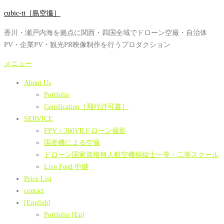
コ
cubic-tt［島空撮］
ン
香川・瀬戸内海を拠点に関西・四国全域でドローン空撮・自治体
テ
PV・企業PV・観光PR映像制作を行うプロダクション
ン
ツ
メニュー
へ
About Us
ス
Portfolio
キ
Certification［飛行許可書］
ッ
SERVICE
プ
FPV・360VRドローン撮影
国産機による空撮
ドローン国家資格無人航空機操縦士一等・二等スクール
Live Feed 中継
Price List
contact
[English]
Portfolio [En]