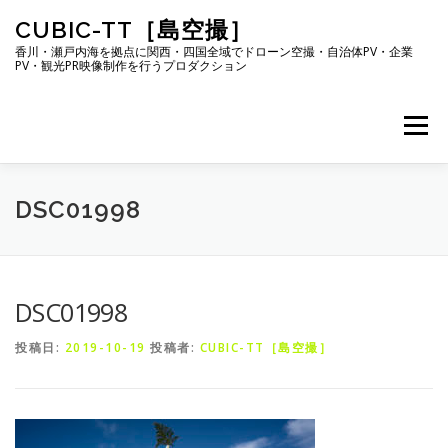
コ
CUBIC-TT［島空撮］
ン
テ
香川・瀬戸内海を拠点に関西・四国全域でドローン空撮・自治体PV・企業
PV・観光PR映像制作を行うプロダクション
ン
ツ
へ
メニュー
ス
キ
ッ
プ
ABOUT US
SERVICE
PRICE LIST
DSC01998
CONTACT
[ENGLISH]
DSC01998
投稿日:
2019-10-19
投稿者:
CUBIC-TT［島空撮］