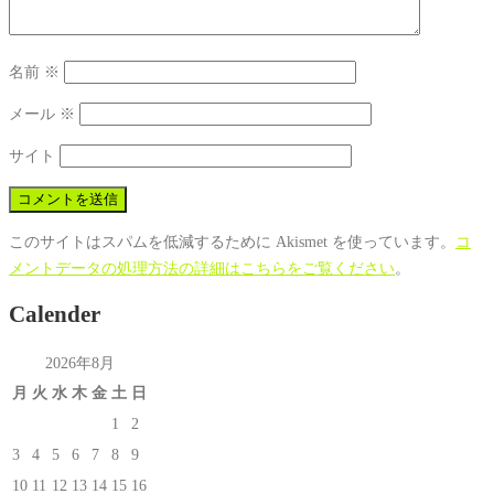
名前
※
メール
※
サイト
このサイトはスパムを低減するために Akismet を使っています。
コ
メントデータの処理方法の詳細はこちらをご覧ください
。
Calender
2026年8月
月
火
水
木
金
土
日
1
2
3
4
5
6
7
8
9
10
11
12
13
14
15
16