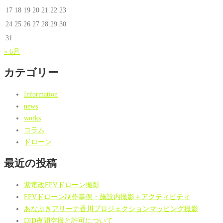
17
18
19
20
21
22
23
24
25
26
27
28
29
30
31
« 6月
カテゴリー
Information
news
works
コラム
ドローン
最近の投稿
紫電改FPVドローン撮影
FPVドローン制作事例・施設内撮影＋アクティビティ
あなぶきアリーナ香川プロジェクションマッピング撮影
DID夜間空撮と許可について