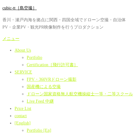
コ
cubic-tt［島空撮］
ン
香川・瀬戸内海を拠点に関西・四国全域でドローン空撮・自治体
テ
PV・企業PV・観光PR映像制作を行うプロダクション
ン
ツ
メニュー
へ
About Us
ス
Portfolio
キ
Certification［飛行許可書］
ッ
SERVICE
プ
FPV・360VRドローン撮影
国産機による空撮
ドローン国家資格無人航空機操縦士一等・二等スクール
Live Feed 中継
Price List
contact
[English]
Portfolio [En]