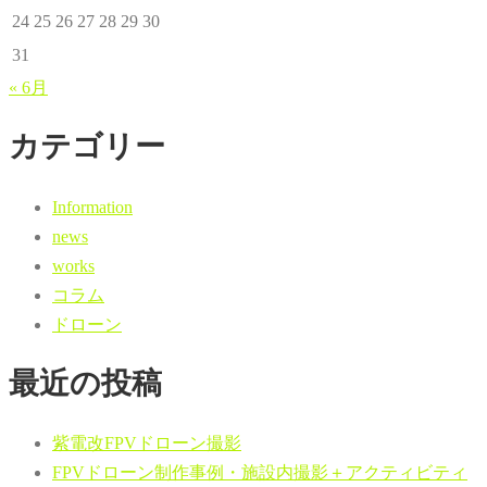
24
25
26
27
28
29
30
31
« 6月
カテゴリー
Information
news
works
コラム
ドローン
最近の投稿
紫電改FPVドローン撮影
FPVドローン制作事例・施設内撮影＋アクティビティ