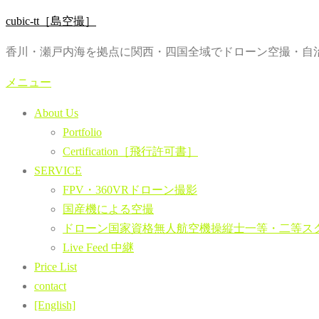
コ
cubic-tt［島空撮］
ン
香川・瀬戸内海を拠点に関西・四国全域でドローン空撮・自治
テ
ン
メニュー
ツ
About Us
へ
Portfolio
ス
Certification［飛行許可書］
キ
SERVICE
ッ
FPV・360VRドローン撮影
プ
国産機による空撮
ドローン国家資格無人航空機操縦士一等・二等ス
Live Feed 中継
Price List
contact
[English]