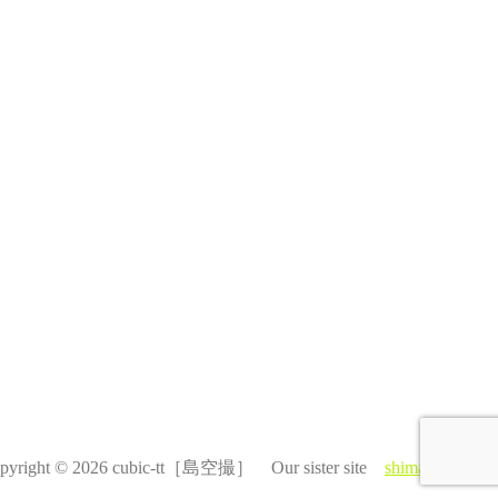
pyright © 2026 cubic-tt［島空撮］ Our sister site
shimasora.com