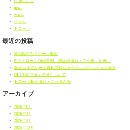
Information
news
works
コラム
ドローン
最近の投稿
紫電改FPVドローン撮影
FPVドローン制作事例・施設内撮影＋アクティビティ
あなぶきアリーナ香川プロジェクションマッピング撮影
DID夜間空撮と許可について
ドローン花火撮影・にっぽん丸
アーカイブ
2026年6月
2026年4月
2026年2月
2025年12月