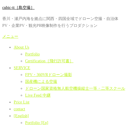
コ
cubic-tt［島空撮］
ン
香川・瀬戸内海を拠点に関西・四国全域でドローン空撮・自治体
テ
PV・企業PV・観光PR映像制作を行うプロダクション
ン
ツ
メニュー
へ
About Us
ス
Portfolio
キ
Certification［飛行許可書］
ッ
SERVICE
プ
FPV・360VRドローン撮影
国産機による空撮
ドローン国家資格無人航空機操縦士一等・二等スクール
Live Feed 中継
Price List
contact
[English]
Portfolio [En]