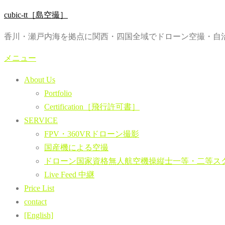
コ
cubic-tt［島空撮］
ン
香川・瀬戸内海を拠点に関西・四国全域でドローン空撮・自治
テ
ン
メニュー
ツ
About Us
へ
Portfolio
ス
Certification［飛行許可書］
キ
SERVICE
ッ
FPV・360VRドローン撮影
プ
国産機による空撮
ドローン国家資格無人航空機操縦士一等・二等ス
Live Feed 中継
Price List
contact
[English]