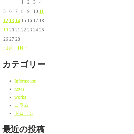
1
2
3
4
5
6
7
8
9
10
11
12
13
14
15
16
17
18
19
20
21
22
23
24
25
26
27
28
« 1月
4月 »
カテゴリー
Information
news
works
コラム
ドローン
最近の投稿