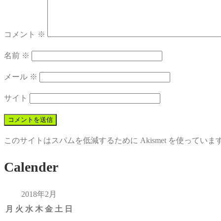
コメント
※
名前
※
メール
※
サイト
このサイトはスパムを低減するために Akismet を使っていま
Calender
2018年2月
月
火
水
木
金
土
日