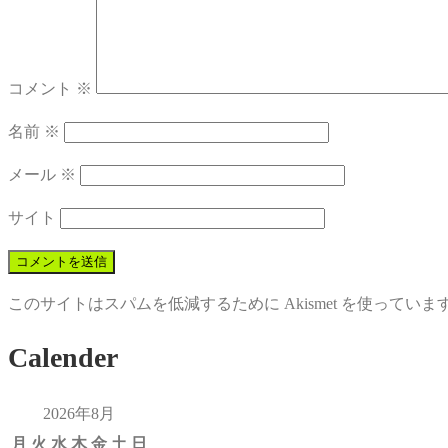
コメント
※
名前
※
メール
※
サイト
このサイトはスパムを低減するために Akismet を使っていま
Calender
2026年8月
月
火
水
木
金
土
日