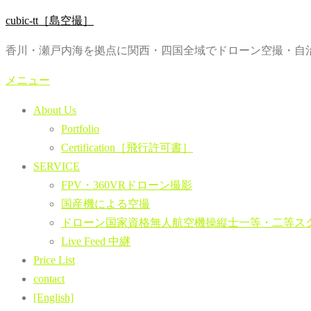
コ
cubic-tt［島空撮］
ン
香川・瀬戸内海を拠点に関西・四国全域でドローン空撮・自治
テ
ン
メニュー
ツ
About Us
へ
Portfolio
ス
Certification［飛行許可書］
キ
SERVICE
ッ
FPV・360VRドローン撮影
プ
国産機による空撮
ドローン国家資格無人航空機操縦士一等・二等ス
Live Feed 中継
Price List
contact
[English]