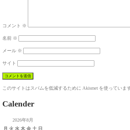
コメント
※
名前
※
メール
※
サイト
このサイトはスパムを低減するために Akismet を使っていま
Calender
2026年8月
月
火
水
木
金
土
日