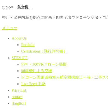
コ
cubic-tt［島空撮］
ン
香川・瀬戸内海を拠点に関西・四国全域でドローン空撮・自治
テ
ン
メニュー
ツ
About Us
へ
Portfolio
ス
Certification［飛行許可書］
キ
SERVICE
ッ
FPV・360VRドローン撮影
プ
国産機による空撮
ドローン国家資格無人航空機操縦士一等・二等ス
Live Feed 中継
Price List
contact
[English]