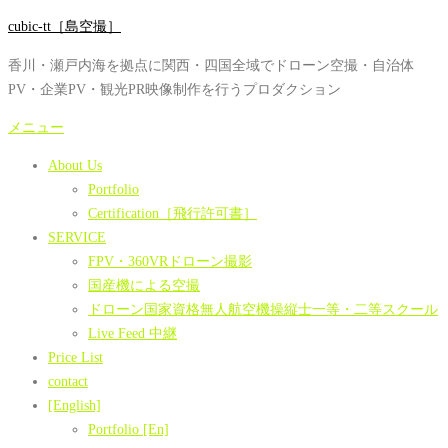
コ
cubic-tt［島空撮］
ン
香川・瀬戸内海を拠点に関西・四国全域でドローン空撮・自治体
テ
PV・企業PV・観光PR映像制作を行うプロダクション
ン
ツ
メニュー
へ
About Us
ス
Portfolio
キ
Certification［飛行許可書］
ッ
SERVICE
プ
FPV・360VRドローン撮影
国産機による空撮
ドローン国家資格無人航空機操縦士一等・二等スクール
Live Feed 中継
Price List
contact
[English]
Portfolio [En]