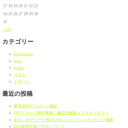
17
18
19
20
21
22
23
24
25
26
27
28
29
30
31
« 6月
カテゴリー
Information
news
works
コラム
ドローン
最近の投稿
紫電改FPVドローン撮影
FPVドローン制作事例・施設内撮影＋アクティビティ
あなぶきアリーナ香川プロジェクションマッピング撮影
DID夜間空撮と許可について