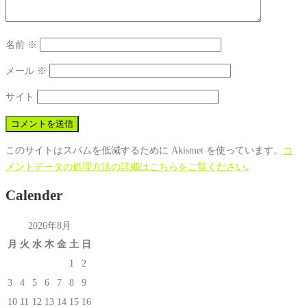
名前
※
メール
※
サイト
このサイトはスパムを低減するために Akismet を使っています。
コ
メントデータの処理方法の詳細はこちらをご覧ください
。
Calender
2026年8月
月
火
水
木
金
土
日
1
2
3
4
5
6
7
8
9
10
11
12
13
14
15
16