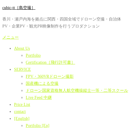
コ
cubic-tt［島空撮］
ン
香川・瀬戸内海を拠点に関西・四国全域でドローン空撮・自治体
テ
PV・企業PV・観光PR映像制作を行うプロダクション
ン
ツ
メニュー
へ
About Us
ス
Portfolio
キ
Certification［飛行許可書］
ッ
SERVICE
プ
FPV・360VRドローン撮影
国産機による空撮
ドローン国家資格無人航空機操縦士一等・二等スクール
Live Feed 中継
Price List
contact
[English]
Portfolio [En]