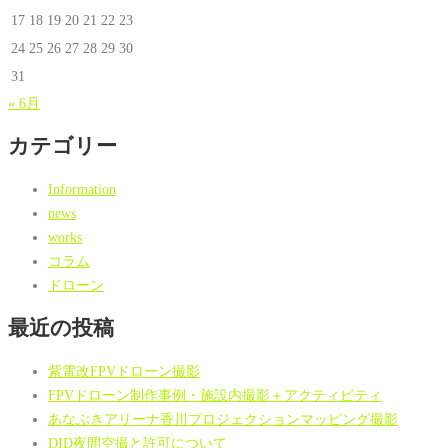
17
18
19
20
21
22
23
24
25
26
27
28
29
30
31
« 6月
カテゴリー
Information
news
works
コラム
ドローン
最近の投稿
紫電改FPVドローン撮影
FPVドローン制作事例・施設内撮影＋アクティビティ
あなぶきアリーナ香川プロジェクションマッピング撮影
DID夜間空撮と許可について